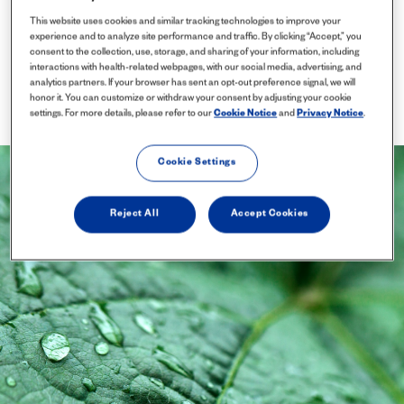
This website uses cookies and similar tracking technologies to improve your
experience and to analyze site performance and traffic. By clicking “Accept,” you
consent to the collection, use, storage, and sharing of your information, including
interactions with health-related webpages, with our social media, advertising, and
analytics partners. If your browser has sent an opt-out preference signal, we will
honor it. You can customize or withdraw your consent by adjusting your cookie
settings. For more details, please refer to our
Cookie Notice
and
Privacy Notice
.
Cookie Settings
Reject All
Accept Cookies