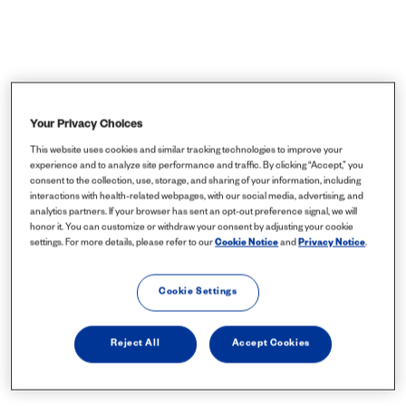
Your Privacy Choices
This website uses cookies and similar tracking technologies to improve your
experience and to analyze site performance and traffic. By clicking “Accept,” you
consent to the collection, use, storage, and sharing of your information, including
interactions with health-related webpages, with our social media, advertising, and
analytics partners. If your browser has sent an opt-out preference signal, we will
honor it. You can customize or withdraw your consent by adjusting your cookie
settings. For more details, please refer to our
Cookie Notice
and
Privacy Notice
.
Cookie Settings
Reject All
Accept Cookies