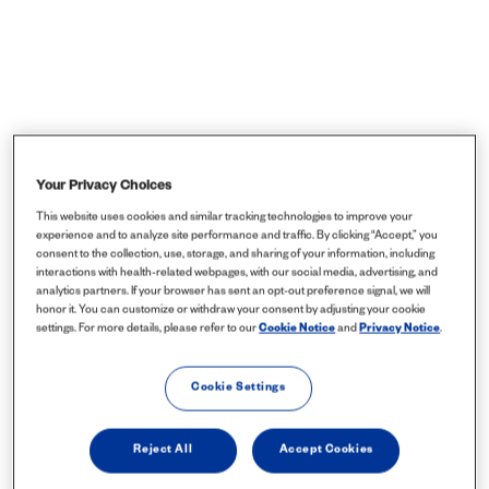
Your Privacy Choices
This website uses cookies and similar tracking technologies to improve your
experience and to analyze site performance and traffic. By clicking “Accept,” you
consent to the collection, use, storage, and sharing of your information, including
interactions with health-related webpages, with our social media, advertising, and
analytics partners. If your browser has sent an opt-out preference signal, we will
honor it. You can customize or withdraw your consent by adjusting your cookie
settings. For more details, please refer to our
Cookie Notice
and
Privacy Notice
.
Cookie Settings
Reject All
Accept Cookies